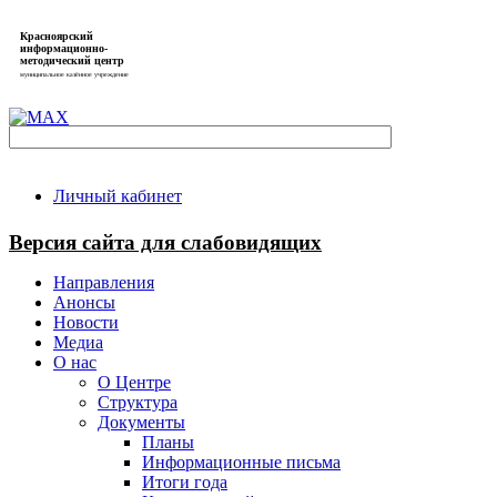
Красноярский
информационно-
методический центр
муниципальное казённое учреждение
Личный кабинет
Версия сайта для слабовидящих
Направления
Анонсы
Новости
Медиа
О нас
О Центре
Структура
Документы
Планы
Информационные письма
Итоги года