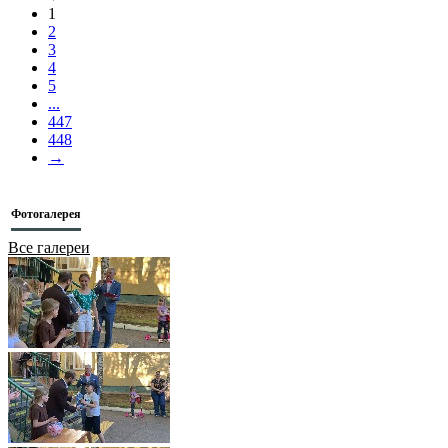
1
2
3
4
5
...
447
448
→
Фотогалерея
Все галереи