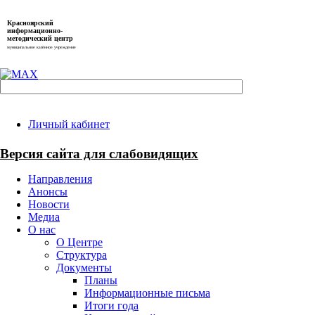
Красноярский
информационно-
методический центр
муниципальное казённое учреждение
Личный кабинет
Версия сайта для слабовидящих
Направления
Анонсы
Новости
Медиа
О нас
О Центре
Структура
Документы
Планы
Информационные письма
Итоги года