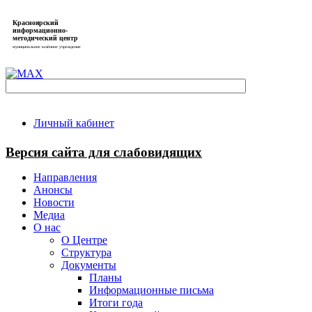
Красноярский
информационно-
методический центр
муниципальное казённое учреждение
Личный кабинет
Версия сайта для слабовидящих
Направления
Анонсы
Новости
Медиа
О нас
О Центре
Структура
Документы
Планы
Информационные письма
Итоги года