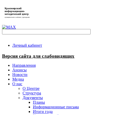
Красноярский
информационно-
методический центр
муниципальное казённое учреждение
Личный кабинет
Версия сайта для слабовидящих
Направления
Анонсы
Новости
Медиа
О нас
О Центре
Структура
Документы
Планы
Информационные письма
Итоги года