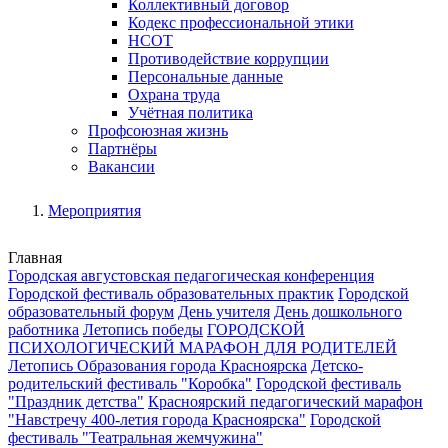
Коллективный договор
Кодекс профессиональной этики
НСОТ
Противодействие коррупции
Персональные данные
Охрана труда
Учётная политика
Профсоюзная жизнь
Партнёры
Вакансии
Мероприятия
Главная
Городская августовская педагогическая конференция
Городской фестиваль образовательных практик
Городской
образовательный форум
День учителя
День дошкольного
работника
Летопись победы
ГОРОДСКОЙ
ПСИХОЛОГИЧЕСКИЙ МАРАФОН ДЛЯ РОДИТЕЛЕЙ
Летопись Образования города Красноярска
Детско-
родительский фестиваль "Коробка"
Городской фестиваль
"Праздник детства"
Красноярский педагогический марафон
"Навстречу 400-летия города Красноярска"
Городской
фестиваль "Театральная жемчужина"