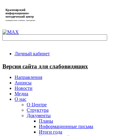
Красноярский
информационно-
методический центр
муниципальное казённое учреждение
Личный кабинет
Версия сайта для слабовидящих
Направления
Анонсы
Новости
Медиа
О нас
О Центре
Структура
Документы
Планы
Информационные письма
Итоги года