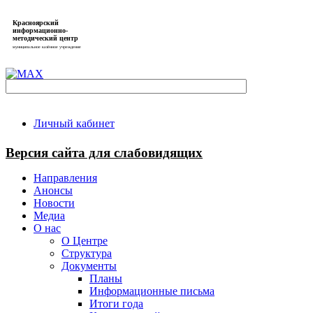
Красноярский
информационно-
методический центр
муниципальное казённое учреждение
Личный кабинет
Версия сайта для слабовидящих
Направления
Анонсы
Новости
Медиа
О нас
О Центре
Структура
Документы
Планы
Информационные письма
Итоги года