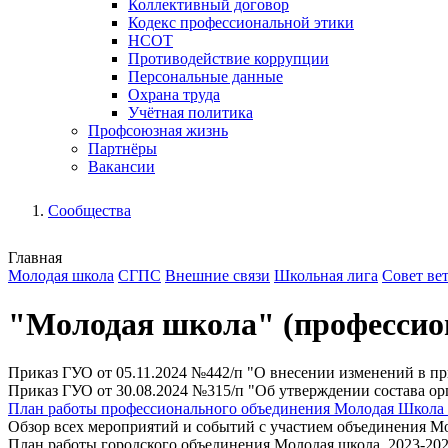
Коллективный договор
Кодекс профессиональной этики
НСОТ
Противодействие коррупции
Персональные данные
Охрана труда
Учётная политика
Профсоюзная жизнь
Партнёры
Вакансии
Сообщества
Главная
Молодая школа
СГПС
Внешние связи
Школьная лига
Совет ве
"Молодая школа" (профессион
Приказ ГУО от 05.11.2024 №442/п "О внесении изменений в пр
Приказ ГУО от 30.08.2024 №315/п "Об утверждении состава о
План работы профессионального объединения Молодая Школа 
Обзор всех мероприятий и событий с участием объединения М
План работы городского объединения Молодая школа_2023-20