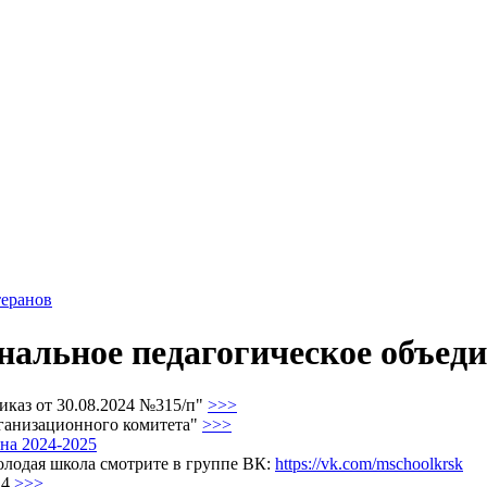
теранов
альное педагогическое объеди
иказ от 30.08.2024 №315/п"
>>>
рганизационного комитета"
>>>
на 2024-2025
олодая школа смотрите в группе ВК:
https://vk.com/mschoolkrsk
24
>>>