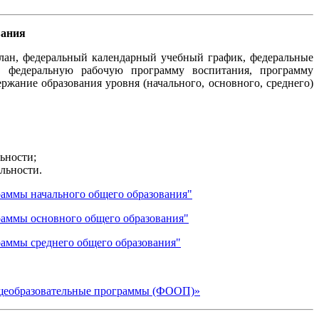
вания
лан, федеральный календарный учебный график, федеральные
, федеральную рабочую программу воспитания, программу
жание образования уровня (начального, основного, среднего)
ьности;
льности.
раммы начального общего образования"
раммы основного общего образования"
раммы среднего общего образования"
бщеобразовательные программы (ФООП)»