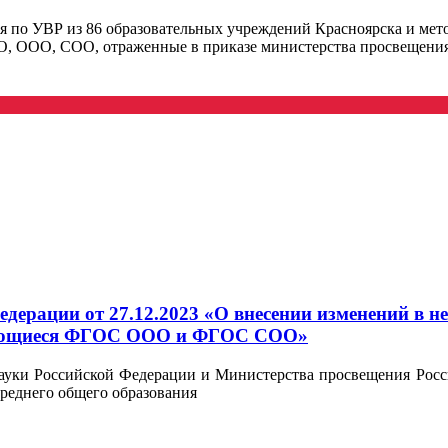
еля по УВР из 86 образовательных учреждений Красноярска и 
 ООО, СОО, отраженные в приказе министерства просвещения №
дерации от 27.12.2023 «О внесении изменений в 
асающиеся ФГОС ООО и ФГОС СОО»
науки Российской Федерации и Министерства просвещения Росс
среднего общего образования