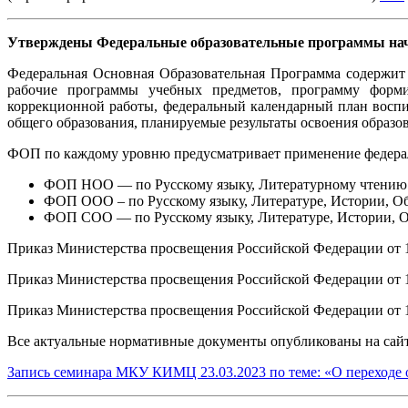
Утверждены Федеральные образовательные программы начал
Федеральная Основная Образовательная Программа содержит
рабочие программы учебных предметов, программу форми
коррекционной работы, федеральный календарный план воспит
общего образования, планируемые результаты освоения образо
ФОП по каждому уровню предусматривает применение федера
ФОП НОО — по Русскому языку, Литературному чтению
ФОП ООО – по Русскому языку, Литературе, Истории, Об
ФОП СОО — по Русскому языку, Литературе, Истории, О
Приказ Министерства просвещения Российской Федерации от 
Приказ Министерства просвещения Российской Федерации от 
Приказ Министерства просвещения Российской Федерации от 
Все актуальные нормативные документы опубликованы на сай
Запись семинара МКУ КИМЦ 23.03.2023 по теме: «О переходе