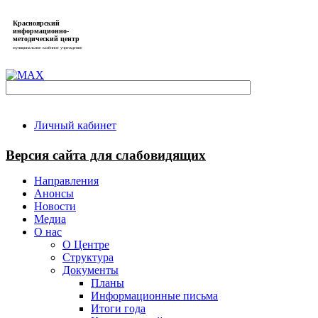
Красноярский
информационно-
методический центр
муниципальное казённое учреждение
Личный кабинет
Версия сайта для слабовидящих
Направления
Анонсы
Новости
Медиа
О нас
О Центре
Структура
Документы
Планы
Информационные письма
Итоги года