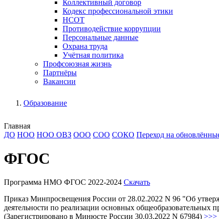
Коллективный договор
Кодекс профессиональной этики
НСОТ
Противодействие коррупции
Персональные данные
Охрана труда
Учётная политика
Профсоюзная жизнь
Партнёры
Вакансии
Образование
Главная
ДО
НОО
НОО ОВЗ
ООО
СОО
СОКО
Переход на обновлённ
ФГОС
Программа НМО ФГОС 2022-2024
Скачать
Приказ Минпросвещения России от 28.02.2022 N 96 "Об утвер
деятельности по реализации основных общеобразовательных п
(Зарегистрировано в Минюсте России 30.03.2022 N 67984)
>>>