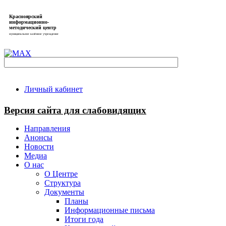
Красноярский
информационно-
методический центр
муниципальное казённое учреждение
Личный кабинет
Версия сайта для слабовидящих
Направления
Анонсы
Новости
Медиа
О нас
О Центре
Структура
Документы
Планы
Информационные письма
Итоги года