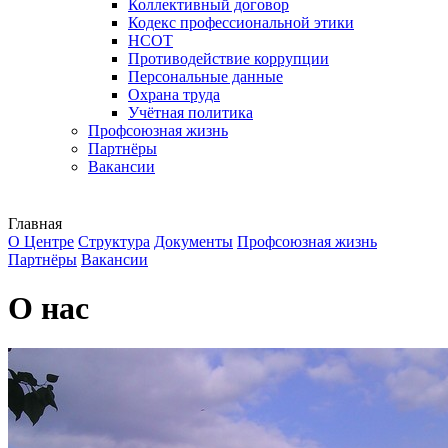
Коллективный договор
Кодекс профессиональной этики
НСОТ
Противодействие коррупции
Персональные данные
Охрана труда
Учётная политика
Профсоюзная жизнь
Партнёры
Вакансии
Главная
О Центре
Структура
Документы
Профсоюзная жизнь
Партнёры
Вакансии
О нас