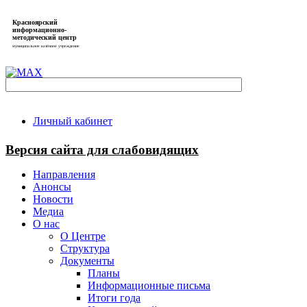
Красноярский
информационно-
методический центр
муниципальное казённое учреждение
Личный кабинет
Версия сайта для слабовидящих
Направления
Анонсы
Новости
Медиа
О нас
О Центре
Структура
Документы
Планы
Информационные письма
Итоги года