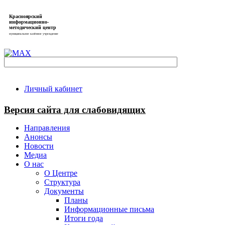
Красноярский
информационно-
методический центр
муниципальное казённое учреждение
Личный кабинет
Версия сайта для слабовидящих
Направления
Анонсы
Новости
Медиа
О нас
О Центре
Структура
Документы
Планы
Информационные письма
Итоги года