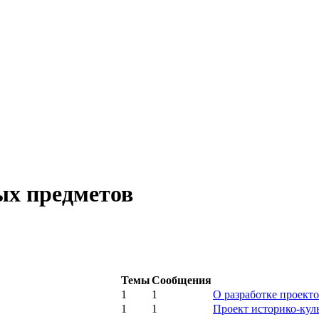
ых предметов
Темы
Сообщения
1
1
О разработке проекто
1
1
Проект историко-куль