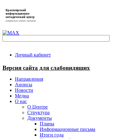
Красноярский
информационно-
методический центр
муниципальное казённое учреждение
Личный кабинет
Версия сайта для слабовидящих
Направления
Анонсы
Новости
Медиа
О нас
О Центре
Структура
Документы
Планы
Информационные письма
Итоги года