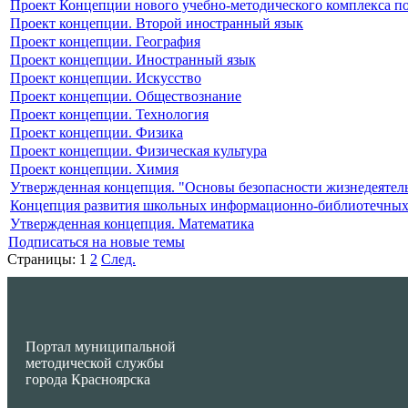
Проект Концепции нового учебно-методического комплекса по
Проект концепции. Второй иностранный язык
Проект концепции. География
Проект концепции. Иностранный язык
Проект концепции. Искусство
Проект концепции. Обществознание
Проект концепции. Технология
Проект концепции. Физика
Проект концепции. Физическая культура
Проект концепции. Химия
Утвержденная концепция. "Основы безопасности жизнедеятел
Концепция развития школьных информационно-библиотечных
Утвержденная концепция. Математика
Подписаться на новые темы
Страницы:
1
2
След.
Портал муниципальной
методической службы
города Красноярска