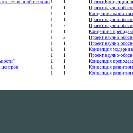
 отечественной истории
1
1
Проект Концепции но
1
1
Проект научно-обосн
1
1
Концепция развития г
1
1
Проект научно-обосн
1
7
Проект научно-обосн
1
1
Концепция преподава
1
2
Проект научно-обосн
1
1
Проект научно-обосн
1
1
Концепция модерниза
1
1
Проект научно-обосн
ьности"
1
1
Концепция преподава
 центров
1
1
Концепция развития 
1
1
Концепция развития м