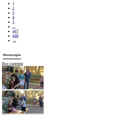
1
2
3
4
5
...
447
448
→
Фотогалерея
Все галереи