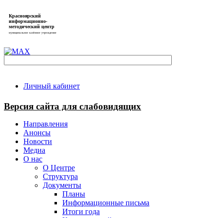
Красноярский
информационно-
методический центр
муниципальное казённое учреждение
Личный кабинет
Версия сайта для слабовидящих
Направления
Анонсы
Новости
Медиа
О нас
О Центре
Структура
Документы
Планы
Информационные письма
Итоги года