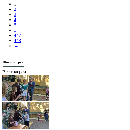
1
2
3
4
5
...
447
448
→
Фотогалерея
Все галереи