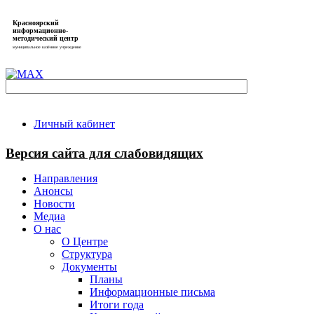
Красноярский
информационно-
методический центр
муниципальное казённое учреждение
Личный кабинет
Версия сайта для слабовидящих
Направления
Анонсы
Новости
Медиа
О нас
О Центре
Структура
Документы
Планы
Информационные письма
Итоги года