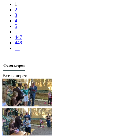
1
2
3
4
5
...
447
448
→
Фотогалерея
Все галереи