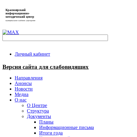
Красноярский
информационно-
методический центр
муниципальное казённое учреждение
Личный кабинет
Версия сайта для слабовидящих
Направления
Анонсы
Новости
Медиа
О нас
О Центре
Структура
Документы
Планы
Информационные письма
Итоги года