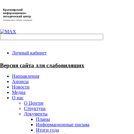
Красноярский
информационно-
методический центр
муниципальное казённое учреждение
Личный кабинет
Версия сайта для слабовидящих
Направления
Анонсы
Новости
Медиа
О нас
О Центре
Структура
Документы
Планы
Информационные письма
Итоги года