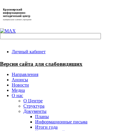
Красноярский
информационно-
методический центр
муниципальное казённое учреждение
Личный кабинет
Версия сайта для слабовидящих
Направления
Анонсы
Новости
Медиа
О нас
О Центре
Структура
Документы
Планы
Информационные письма
Итоги года