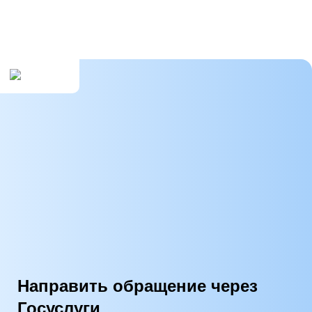
...
447
448
→
Фотогалерея
Все галереи