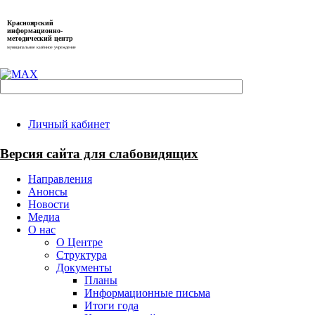
Красноярский
информационно-
методический центр
муниципальное казённое учреждение
Личный кабинет
Версия сайта для слабовидящих
Направления
Анонсы
Новости
Медиа
О нас
О Центре
Структура
Документы
Планы
Информационные письма
Итоги года