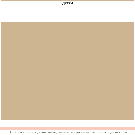
Детям
Центр по организационно-методическому сопровождению организации питания