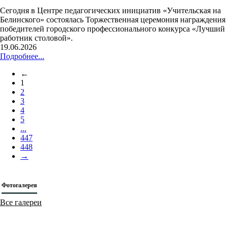
Приглашаем педагогов принять участие в работе площадок "Дня
методик и образовательных технологий" в рамках
Августовского педагогического совета – 2026!
25.06.2026
Подробнее...
Конкурсы
В Красноярске выбрали лучшего работника
столовой!
Сегодня в Центре педагогических инициатив «Учительская на
Белинского» состоялась Торжественная церемония награждения
победителей городского профессионального конкурса «Лучший
работник столовой».
19.06.2026
Подробнее...
←
1
2
3
4
5