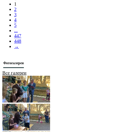
1
2
3
4
5
...
447
448
→
Фотогалерея
Все галереи