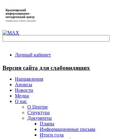
Красноярский
информационно-
методический центр
муниципальное казённое учреждение
Личный кабинет
Версия сайта для слабовидящих
Направления
Анонсы
Новости
Медиа
О нас
О Центре
Структура
Документы
Планы
Информационные письма
Итоги года