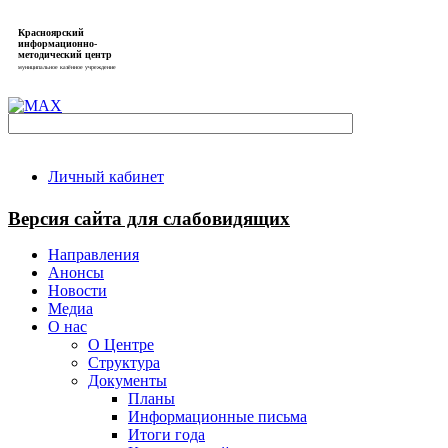
Красноярский
информационно-
методический центр
муниципальное казённое учреждение
Личный кабинет
Версия сайта для слабовидящих
Направления
Анонсы
Новости
Медиа
О нас
О Центре
Структура
Документы
Планы
Информационные письма
Итоги года