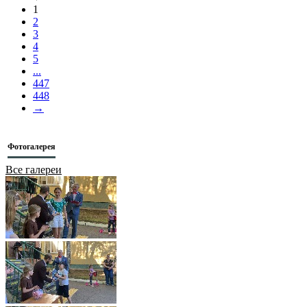
1
2
3
4
5
...
447
448
→
Фотогалерея
Все галереи