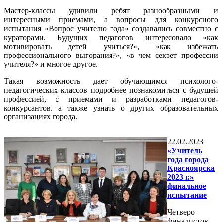
Мастер-классы удивили ребят разнообразными и
интересными приемами, а вопросы для конкурсного
испытания «Вопрос учителю года» создавались совместно с
кураторами. Будущих педагогов интересовало «как
мотивировать детей учиться?», «как избежать
профессионального выгорания?», «в чем секрет профессии
учителя?» и многое другое.
Такая возможность дает обучающимся психолого-
педагогических классов подробнее познакомиться с будущей
профессией, с приемами и разработками педагогов-
конкурсантов, а также узнать о других образовательных
организациях города.
22.02.2023
«Учитель
года города
Красноярска
2023 г.»
финальное
испытание
Четверо
финалистов