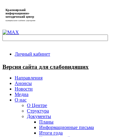
Красноярский
информационно-
методический центр
муниципальное казённое учреждение
Личный кабинет
Версия сайта для слабовидящих
Направления
Анонсы
Новости
Медиа
О нас
О Центре
Структура
Документы
Планы
Информационные письма
Итоги года