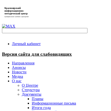
Красноярский
информационно-
методический центр
муниципальное казённое учреждение
Личный кабинет
Версия сайта для слабовидящих
Направления
Анонсы
Новости
Медиа
О нас
О Центре
Структура
Документы
Планы
Информационные письма
Итоги года