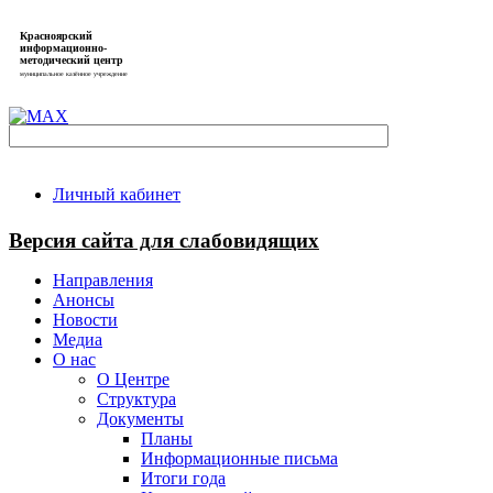
Красноярский
информационно-
методический центр
муниципальное казённое учреждение
Личный кабинет
Версия сайта для слабовидящих
Направления
Анонсы
Новости
Медиа
О нас
О Центре
Структура
Документы
Планы
Информационные письма
Итоги года