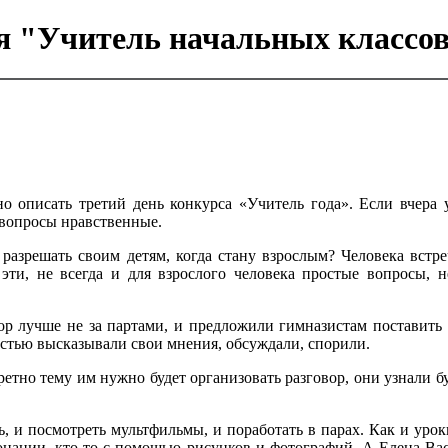
я "Учитель начальных классо
о описать третий день конкурса «Учитель года». Если вчера 
вопросы нравственные.
у разрешать своим детям, когда стану взрослым? Человека вст
 эти, не всегда и для взрослого человека простые вопросы,
ор лучше не за партами, и предложили гимназистам поставить 
остью высказывали свои мнения, обсуждали, спорили.
етно тему им нужно будет организовать разговор, они узнали б
ь, и посмотреть мультфильмы, и поработать в парах. Как и уро
нации, кто-то с помощью рисунков и фотографий. А Елена Васи