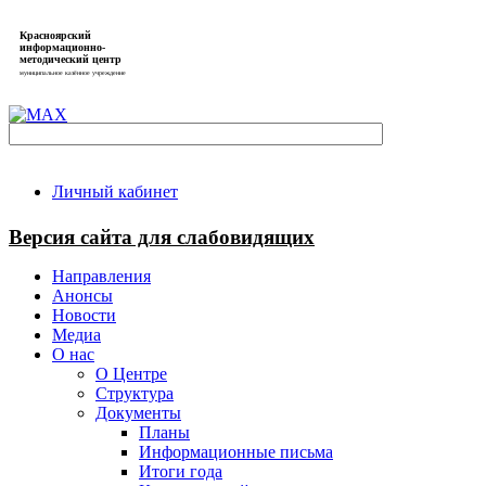
Красноярский
информационно-
методический центр
муниципальное казённое учреждение
Личный кабинет
Версия сайта для слабовидящих
Направления
Анонсы
Новости
Медиа
О нас
О Центре
Структура
Документы
Планы
Информационные письма
Итоги года