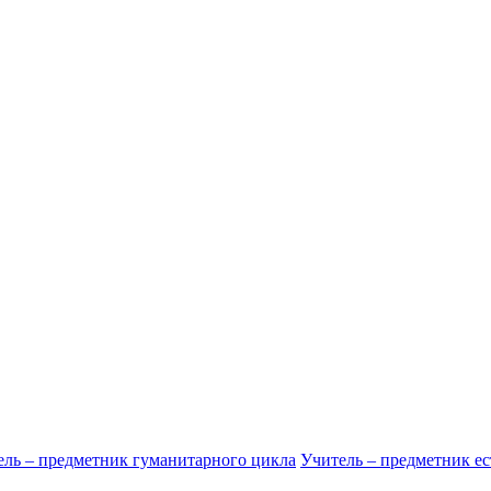
ель – предметник гуманитарного цикла
Учитель – предметник ес