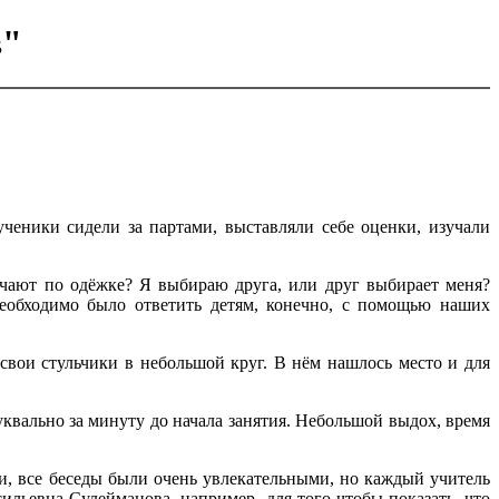
в"
ученики сидели за партами, выставляли себе оценки, изучали
речают по одёжке? Я выбираю друга, или друг выбирает меня?
 необходимо было ответить детям, конечно, с помощью наших
свои стульчики в небольшой круг. В нём нашлось место и для
уквально за минуту до начала занятия. Небольшой выдох, время
ки, все беседы были очень увлекательными, но каждый учитель
льевна Сулейманова, например, для того чтобы показать, что