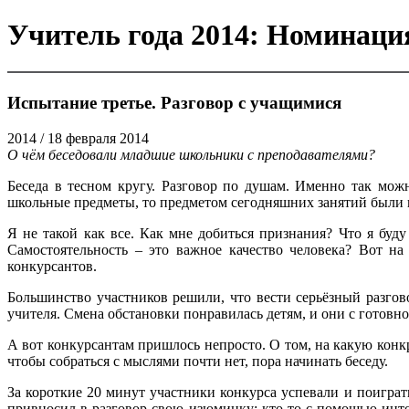
Учитель года 2014: Номинаци
Испытание третье. Разговор с учащимися
2014
/ 18 февраля 2014
О чём беседовали младшие школьники с преподавателями?
Беседа в тесном кругу. Разговор по душам. Именно так можн
школьные предметы, то предметом сегодняшних занятий были 
Я не такой как все. Как мне добиться признания? Что я буд
Самостоятельность – это важное качество человека? Вот на
конкурсантов.
Большинство участников решили, что вести серьёзный разгов
учителя. Смена обстановки понравилась детям, и они с готовн
А вот конкурсантам пришлось непросто. О том, на какую конкр
чтобы собраться с мыслями почти нет, пора начинать беседу.
За короткие 20 минут участники конкурса успевали и поиграт
привносил в разговор свою изюминку: кто-то с помощью инто