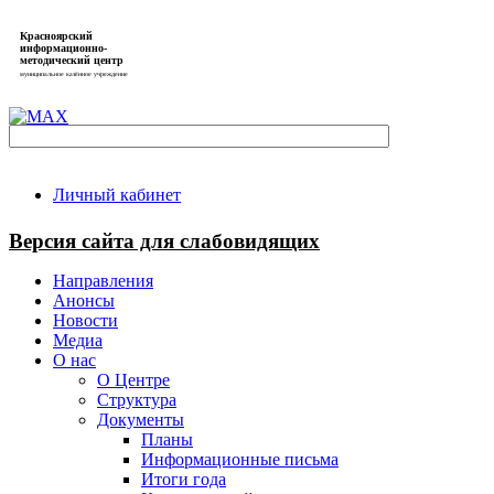
Красноярский
информационно-
методический центр
муниципальное казённое учреждение
Личный кабинет
Версия сайта для слабовидящих
Направления
Анонсы
Новости
Медиа
О нас
О Центре
Структура
Документы
Планы
Информационные письма
Итоги года