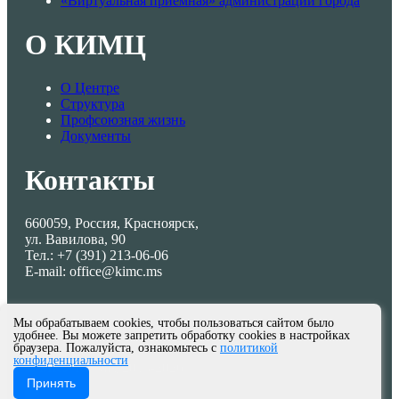
«Виртуальная приемная» администрации города
О КИМЦ
О Центре
Структура
Профсоюзная жизнь
Документы
Контакты
660059, Россия, Красноярск,
ул. Вавилова, 90
Тел.: +7 (391) 213-06-06
E-mail: office@kimc.ms
Мы обрабатываем cookies, чтобы пользоваться сайтом было
удобнее. Вы можете запретить обработку cookies в настройках
браузера. Пожалуйста, ознакомьтесь с
политикой
конфиденциальности
© МКУ КИМЦ 2013-2026
Принять