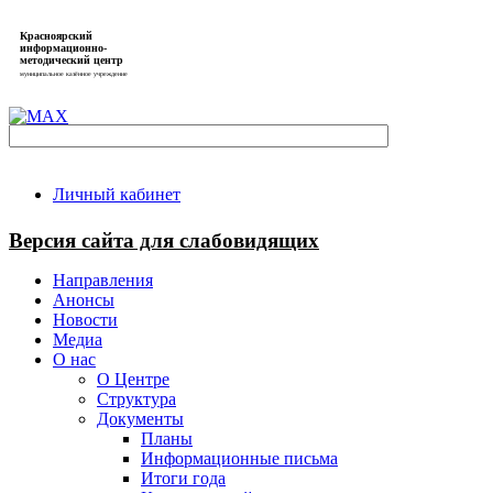
Красноярский
информационно-
методический центр
муниципальное казённое учреждение
Личный кабинет
Версия сайта для слабовидящих
Направления
Анонсы
Новости
Медиа
О нас
О Центре
Структура
Документы
Планы
Информационные письма
Итоги года