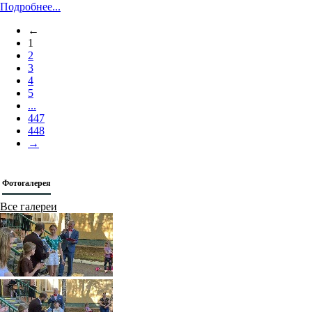
Подробнее...
←
1
2
3
4
5
...
447
448
→
Фотогалерея
Все галереи