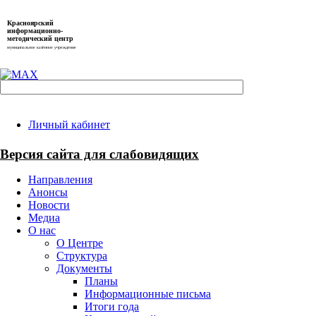
Красноярский
информационно-
методический центр
муниципальное казённое учреждение
Личный кабинет
Версия сайта для слабовидящих
Направления
Анонсы
Новости
Медиа
О нас
О Центре
Структура
Документы
Планы
Информационные письма
Итоги года