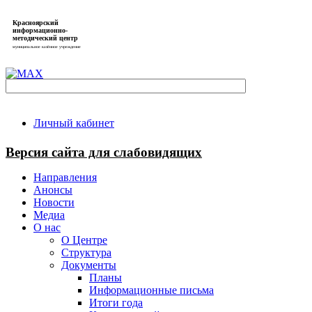
Красноярский
информационно-
методический центр
муниципальное казённое учреждение
Личный кабинет
Версия сайта для слабовидящих
Направления
Анонсы
Новости
Медиа
О нас
О Центре
Структура
Документы
Планы
Информационные письма
Итоги года