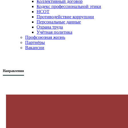
Коллективный договор
Кодекс профессиональной этики
НСОТ
Противодействие коррупции
Персональные данные
Охрана труда
Учётная политика
Профсоюзная жизнь
Партнёры
Вакансии
Направления