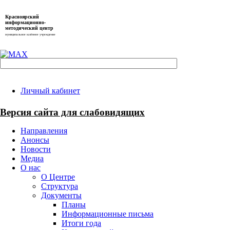
Красноярский
информационно-
методический центр
муниципальное казённое учреждение
Личный кабинет
Версия сайта для слабовидящих
Направления
Анонсы
Новости
Медиа
О нас
О Центре
Структура
Документы
Планы
Информационные письма
Итоги года