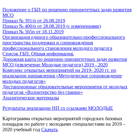
Положение о ГБП по решению приоритетных задач развития
МСО
Приказ № 391/п от 26.08.2019
Приказ № 400/п от 28.08.2019 (с изменениями)
Приказ № 565п от 18.11.2019
Организация единого образовательно-профессионального
пространства поддержки и сопровождения
профессионального становления молодого педагога
Список ГБП. Общая информация.
Дорожная карта по решению приоритетных задач развития
МСО (извлечение Молодые педагоги) 2019 - 2020
Комплекс открытых мероприятий на 2019- 2020 гг. по
реализации направления «Методическое сопровождение
молодых педагогов»
Дистанционные образовательные мероприятия от молодых
педагогов «Волонтерство без границ»
Аналитические материалы
Результаты реализации НП со ссылками МОЛОДЫЕ
Картограмма открытых мероприятий городских базовых
площадок по работе с молодыми специалистами на 2019 –
2020 учебный год
Скачать