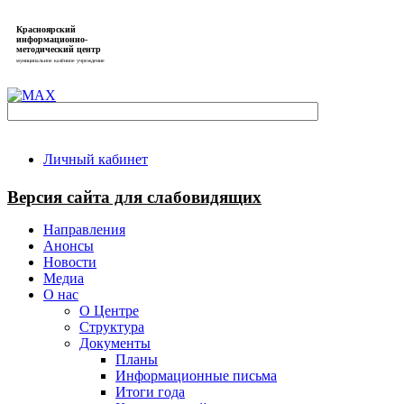
Красноярский
информационно-
методический центр
муниципальное казённое учреждение
Личный кабинет
Версия сайта для слабовидящих
Направления
Анонсы
Новости
Медиа
О нас
О Центре
Структура
Документы
Планы
Информационные письма
Итоги года