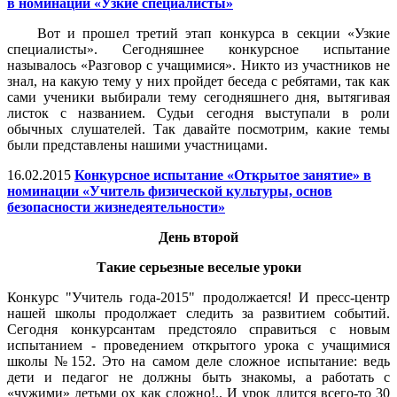
в номинации «Узкие специалисты»
Вот и прошел третий этап конкурса в секции «Узкие
специалисты». Сегодняшнее конкурсное испытание
называлось «Разговор с учащимися». Никто из участников не
знал, на какую тему у них пройдет беседа с ребятами, так как
сами ученики выбирали тему сегодняшнего дня, вытягивая
листок с названием. Судьи сегодня выступали в роли
обычных слушателей. Так давайте посмотрим, какие темы
были представлены нашими участницами.
16.02.2015
Конкурсное испытание «Открытое занятие» в
номинации «Учитель физической культуры, основ
безопасности жизнедеятельности»
День второй
Такие серьезные веселые уроки
Конкурс "Учитель года-2015" продолжается! И пресс-центр
нашей школы продолжает следить за развитием событий.
Сегодня конкурсантам предстояло справиться с новым
испытанием - проведением открытого урока с учащимися
школы №152. Это на самом деле сложное испытание: ведь
дети и педагог не должны быть знакомы, а работать с
«чужими» детьми ох как сложно!.. И урок длится всего-то 30