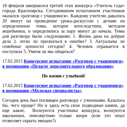
18 февраля завершился третий этап конкурса «Учитель года»
города Красноярска. Сегодняшним испытанием участников
оказался «разговор с учащимися». Каждому учителю давалось
20 минут на проведение урока-дискуссии с детьми на
определенные темы, которое впоследствии, методом
жеребьевки, и определялись за пару минут до начала. Темы
для разговора были следующими: 1. Жизнь дана на добрые
дела 2. легко ли признаться в ошибке? 3. Актуальны ли
семейные ценности сегодня? 4. Человек отражается в
поступках 5. Умеем ли мы общаться?
17.02.2015
Конкурсное испытание «Разговор с учащимися»
в номинации «Педагог дополнительного образования»
По жизни с улыбкой!
17.02.2015
Конкурсное испытание «Разговор с учащимися»
в номинации «Молодые специалисты»
Сегодня день был посвящен разговору с учениками. Казалось
бы, чего проще? Но и здесь есть свои подводные камни, да
еще какие. Волнуются участники конкурса, волнуются
школьники, невозмутимо только жюри (или это опыт
позволяет скрыть эмоции?)