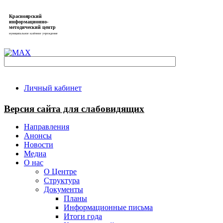
Красноярский
информационно-
методический центр
муниципальное казённое учреждение
Личный кабинет
Версия сайта для слабовидящих
Направления
Анонсы
Новости
Медиа
О нас
О Центре
Структура
Документы
Планы
Информационные письма
Итоги года