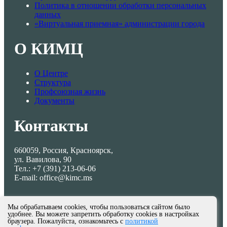
Политика в отношении обработки персональных
данных
«Виртуальная приемная» администрации города
О КИМЦ
О Центре
Структура
Профсоюзная жизнь
Документы
Контакты
660059, Россия, Красноярск,
ул. Вавилова, 90
Тел.: +7 (391) 213-06-06
E-mail: office@kimc.ms
Мы обрабатываем cookies, чтобы пользоваться сайтом было
удобнее. Вы можете запретить обработку cookies в настройках
браузера. Пожалуйста, ознакомьтесь с
политикой