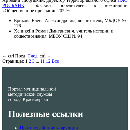
Артемий Любушкин, директор территориального офиса
ПАО
РОСБАНК
, объявил победителей в номинации
«Общественное признание 2022»:
Ерикова Елена Александровна, воспитатель, МБДОУ №
176
Хеникейн Роман Дмитриевич, учитель истории и
обществознания, МБОУ СШ № 94
←
ctrl
Пред.
След.
ctrl
→
Страницы:
1
2
3
...
11
12
Все
Портал муниципальной
методической службы
города Красноярска
Полезные ссылки
Противодействие коррупции