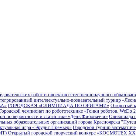
едовательских работ и проектов естественнонаучного образова
тегрированный интеллектуально-познавательный турнир «Леон
ВА»
ГОРОДСКАЯ «ОЛИМПИАДА ПО ОРИГАМИ»
Открытый к
Городской чемпионат по робототехнике «Гонки роботов. WeDo 2
он по вероятности и статистике «День Фибоначчи»
Олимпиада п
льных образовательных организаций города Красноярска "Путеш
ктуальная игра «Эрудит-Премьер»
Городской турнир математиче
МТ)
Открытый городской творческий конкурс «КОСМОТЕХ XXI