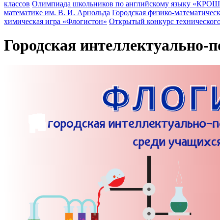
классов
Олимпиада школьников по английскому языку «КРОШ
математике им. В. И. Арнольда
Городская физико-математич
химическая игра «Флогистон»
Открытый конкурс технического
Городская интеллектуально-п