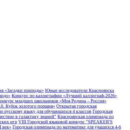
ния «Загадки природы»
Юные исследователи Красноярска
ардо»
Конкурс по каллиграфии «Лучший каллиграф-2026»
онкурс младших школьников «Моя Родина – Россия»
.0. Кубок золотого поршня»
Открытая городская
о русскому языку для обучающихся 4 классов
Городская
ествие в галактику знаний"
Красноярская олимпиада по
ских игр
VIII Городской языковой конкурс "SPEAKER'S
 век»
Городская олимпиада по математике для учащихся 4-6