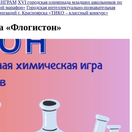
ТАНГРАМ
XVI городская олимпиада младших школьников по
ий марафон»
Городская интеллектуально-познавательная
низаций г. Красноярска «ТИКО – классный конкурс»
а «Флогистон»