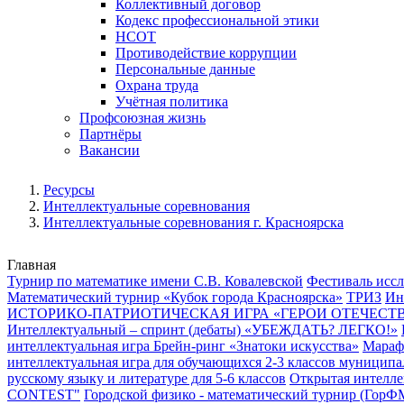
Коллективный договор
Кодекс профессиональной этики
НСОТ
Противодействие коррупции
Персональные данные
Охрана труда
Учётная политика
Профсоюзная жизнь
Партнёры
Вакансии
Ресурсы
Интеллектуальные соревнования
Интеллектуальные соревнования г. Красноярска
Главная
Турнир по математике имени С.В. Ковалевской
Фестиваль иссл
Математический турнир «Кубок города Красноярска»
ТРИЗ
Ин
ИСТОРИКО-ПАТРИОТИЧЕСКАЯ ИГРА «ГЕРОИ ОТЕЧЕСТ
Интеллектуальный – спринт (дебаты) «УБЕЖДАТЬ? ЛЕГКО!»
интеллектуальная игра Брейн-ринг «Знатоки искусства»
Мараф
интеллектуальная игра для обучающихся 2-3 классов муниципа
русскому языку и литературе для 5-6 классов
Открытая интелле
CONTEST"
Городской физико - математический турнир (ГорФ