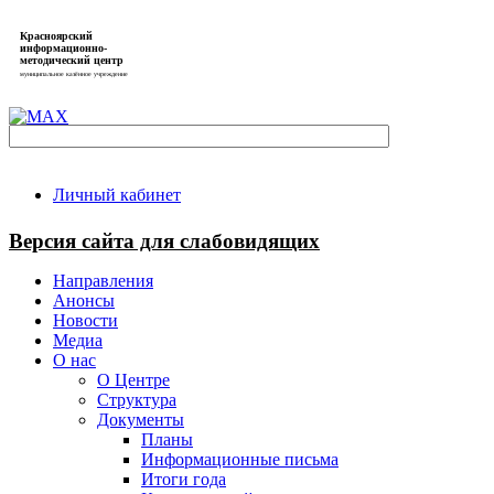
Красноярский
информационно-
методический центр
муниципальное казённое учреждение
Личный кабинет
Версия сайта для слабовидящих
Направления
Анонсы
Новости
Медиа
О нас
О Центре
Структура
Документы
Планы
Информационные письма
Итоги года