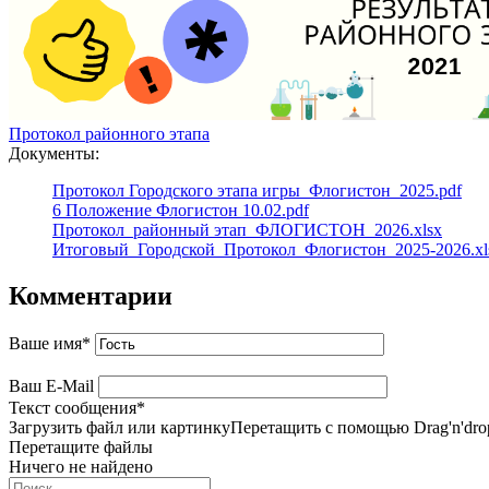
Протокол районного этапа
Документы:
Протокол Городского этапа игры_Флогистон_2025.pdf
6 Положение Флогистон 10.02.pdf
Протокол_районный этап_ФЛОГИСТОН_2026.xlsx
Итоговый_Городской_Протокол_Флогистон_2025-2026.xl
Комментарии
Ваше имя
*
Ваш E-Mail
Текст сообщения
*
Загрузить файл или картинку
Перетащить с помощью Drag'n'dro
Перетащите файлы
Ничего не найдено