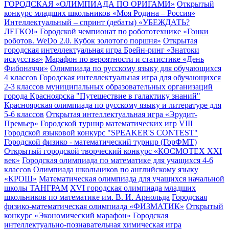
ГОРОДСКАЯ «ОЛИМПИАДА ПО ОРИГАМИ»
Открытый
конкурс младших школьников «Моя Родина – Россия»
Интеллектуальный – спринт (дебаты) «УБЕЖДАТЬ?
ЛЕГКО!»
Городской чемпионат по робототехнике «Гонки
роботов. WeDo 2.0. Кубок золотого поршня»
Открытая
городская интеллектуальная игра Брейн-ринг «Знатоки
искусства»
Марафон по вероятности и статистике «День
Фибоначчи»
Олимпиада по русскому языку для обучающихся
4 классов
Городская интеллектуальная игра для обучающихся
2-3 классов муниципальных образовательных организаций
города Красноярска "Путешествие в галактику знаний"
Красноярская олимпиада по русскому языку и литературе для
5-6 классов
Открытая интеллектуальная игра «Эрудит-
Премьер»
Городской турнир математических игр
VIII
Городской языковой конкурс "SPEAKER'S CONTEST"
Городской физико - математический турнир (ГорФМТ)
Открытый городской творческий конкурс «КОСМОТЕХ XXI
век»
Городская олимпиада по математике для учащихся 4-6
классов
Олимпиада школьников по английскому языку
«КРОШ»
Математическая олимпиада для учащихся начальной
школы ТАНГРАМ
XVI городская олимпиада младших
школьников по математике им. В. И. Арнольда
Городская
физико-математическая олимпиада «ФИЗМАТИК»
Открытый
конкурс «Экономический марафон»
Городская
интеллектуально-познавательная химическая игра