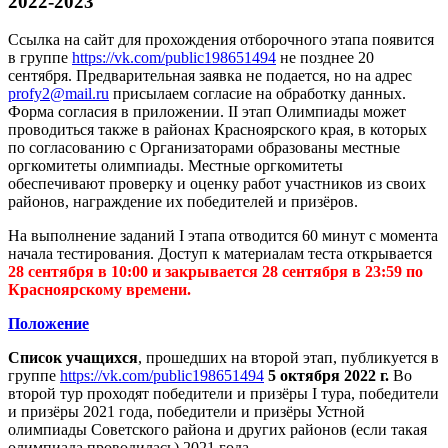
2022-2023
Ссылка на сайт для прохождения отборочного этапа появится
в группе
https://vk.com/public198651494
не позднее 20
сентября. Предварительная заявка не подается, но на адрес
profy2@mail.ru
присылаем согласие на обработку данных.
Форма согласия в приложении. II этап Олимпиады может
проводиться также в районах Красноярского края, в которых
по согласованию с Организаторами образованы местные
оргкомитеты олимпиады. Местные оргкомитеты
обеспечивают проверку и оценку работ участников из своих
районов, награждение их победителей и призёров.
На выполнение заданий I этапа отводится 60 минут с момента
начала тестирования. Доступ к материалам теста открывается
28 сентября в 10:00 и закрывается 28 сентября в 23:59 по
Красноярскому времени.
Положение
Список учащихся
, прошедших на второй этап, публикуется в
группе
https://vk.com/public198651494
5 октября 2022 г.
Во
второй тур проходят победители и призёры I тура, победители
и призёры 2021 года, победители и призёры Устной
олимпиады Советского района и других районов (если такая
олимпиада проводилась) 2021 года.