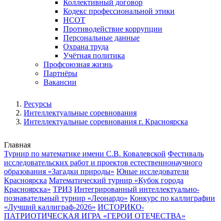
Коллективный договор
Кодекс профессиональной этики
НСОТ
Противодействие коррупции
Персональные данные
Охрана труда
Учётная политика
Профсоюзная жизнь
Партнёры
Вакансии
Ресурсы
Интеллектуальные соревнования
Интеллектуальные соревнования г. Красноярска
Главная
Турнир по математике имени С.В. Ковалевской
Фестиваль
исследовательских работ и проектов естественнонаучного
образования «Загадки природы»
Юные исследователи
Красноярска
Математический турнир «Кубок города
Красноярска»
ТРИЗ
Интегрированный интеллектуально-
познавательный турнир «Леонардо»
Конкурс по каллиграфии
«Лучший каллиграф-2026»
ИСТОРИКО-
ПАТРИОТИЧЕСКАЯ ИГРА «ГЕРОИ ОТЕЧЕСТВА»