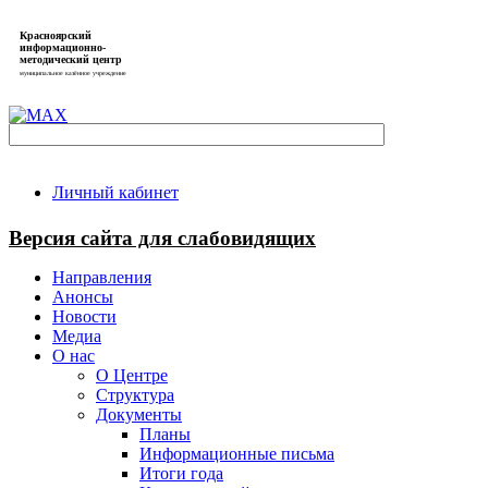
Красноярский
информационно-
методический центр
муниципальное казённое учреждение
Личный кабинет
Версия сайта для слабовидящих
Направления
Анонсы
Новости
Медиа
О нас
О Центре
Структура
Документы
Планы
Информационные письма
Итоги года