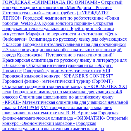
ГОРОДСКАЯ «ОЛИМПИАДА ПО ОРИГАМИ»
Открытый
конкурс младших школьников «Моя Родина – Россия»
Интеллектуальный – спринт (дебаты) «УБЕЖДАТЬ?
ЛЕГКО!»
Городской чемпионат по робототехнике «Гонки
роботов. WeDo 2.0. Кубок золотого поршня»
Открытая
городская интеллектуальная игра Брейн-ринг «Знатоки
искусства»
Марафон по вероятности и статистике «День
Фибоначчи»
Олимпиада по русскому языку для обучающихся
4 классов
Городская интеллектуальная игра для обучающихся
2-3 классов муниципальных образовательных организаций
города Красноярска "Путешествие в галактику знаний"
Красноярская олимпиада по русскому языку и литературе для
5-6 классов
Открытая интеллектуальная игра «Эрудит-
Премьер»
Городской турнир математических игр
VIII
Городской языковой конкурс "SPEAKER'S CONTEST"
Городской физико - математический турнир (ГорФМТ)
Открытый городской творческий конкурс «КОСМОТЕХ XXI
век»
Городская олимпиада по математике для учащихся 4-6
классов
Олимпиада школьников по английскому языку
«КРОШ»
Математическая олимпиада для учащихся начальной
школы ТАНГРАМ
XVI городская олимпиада младших
школьников по математике им. В. И. Арнольда
Городская
физико-математическая олимпиада «ФИЗМАТИК»
Открытый
конкурс «Экономический марафон»
Городская
интеллектуально-познавательная химическая игра