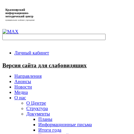
Красноярский
информационно-
методический центр
муниципальное казённое учреждение
Личный кабинет
Версия сайта для слабовидящих
Направления
Анонсы
Новости
Медиа
О нас
О Центре
Структура
Документы
Планы
Информационные письма
Итоги года