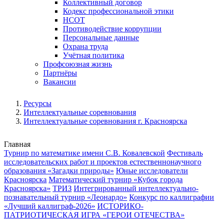
Коллективный договор
Кодекс профессиональной этики
НСОТ
Противодействие коррупции
Персональные данные
Охрана труда
Учётная политика
Профсоюзная жизнь
Партнёры
Вакансии
Ресурсы
Интеллектуальные соревнования
Интеллектуальные соревнования г. Красноярска
Главная
Турнир по математике имени С.В. Ковалевской
Фестиваль
исследовательских работ и проектов естественнонаучного
образования «Загадки природы»
Юные исследователи
Красноярска
Математический турнир «Кубок города
Красноярска»
ТРИЗ
Интегрированный интеллектуально-
познавательный турнир «Леонардо»
Конкурс по каллиграфии
«Лучший каллиграф-2026»
ИСТОРИКО-
ПАТРИОТИЧЕСКАЯ ИГРА «ГЕРОИ ОТЕЧЕСТВА»