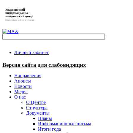
Красноярский
информационно-
методический центр
муниципальное казённое учреждение
Личный кабинет
Версия сайта для слабовидящих
Направления
Анонсы
Новости
Медиа
О нас
О Центре
Структура
Документы
Планы
Информационные письма
Итоги года