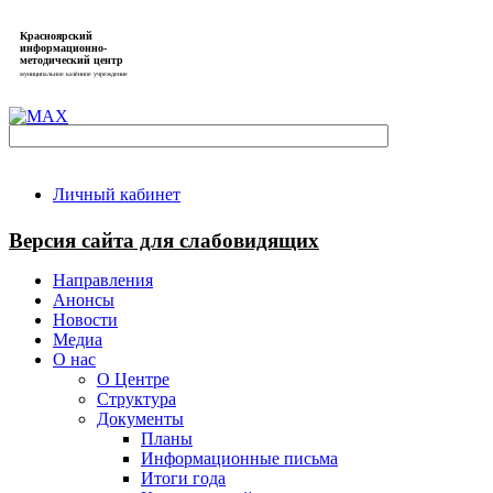
Красноярский
информационно-
методический центр
муниципальное казённое учреждение
Личный кабинет
Версия сайта для слабовидящих
Направления
Анонсы
Новости
Медиа
О нас
О Центре
Структура
Документы
Планы
Информационные письма
Итоги года