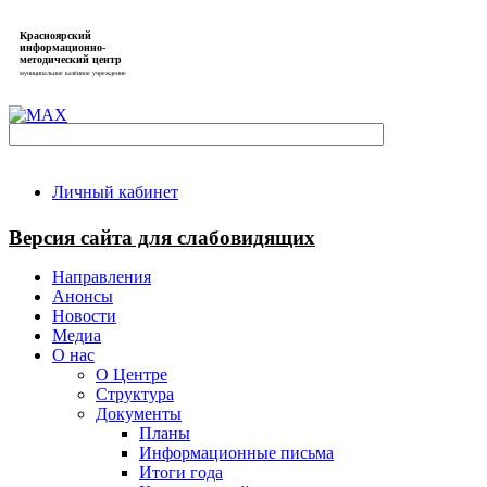
Красноярский
информационно-
методический центр
муниципальное казённое учреждение
Личный кабинет
Версия сайта для слабовидящих
Направления
Анонсы
Новости
Медиа
О нас
О Центре
Структура
Документы
Планы
Информационные письма
Итоги года