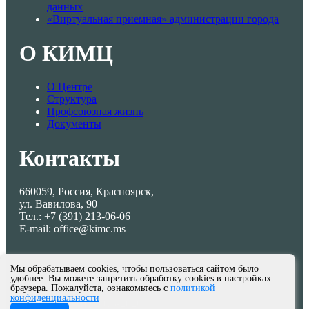
данных
«Виртуальная приемная» администрации города
О КИМЦ
О Центре
Структура
Профсоюзная жизнь
Документы
Контакты
660059, Россия, Красноярск,
ул. Вавилова, 90
Тел.: +7 (391) 213-06-06
E-mail: office@kimc.ms
Мы обрабатываем cookies, чтобы пользоваться сайтом было
удобнее. Вы можете запретить обработку cookies в настройках
браузера. Пожалуйста, ознакомьтесь с
политикой
конфиденциальности
© МКУ КИМЦ 2013-2026