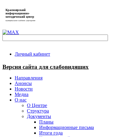
Красноярский
информационно-
методический центр
муниципальное казённое учреждение
Личный кабинет
Версия сайта для слабовидящих
Направления
Анонсы
Новости
Медиа
О нас
О Центре
Структура
Документы
Планы
Информационные письма
Итоги года