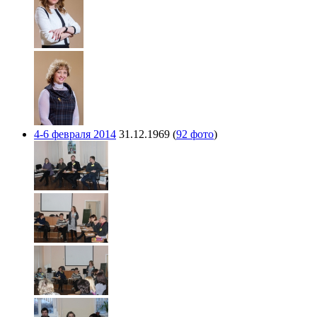
4-6 февраля 2014
31.12.1969
(
92 фото
)