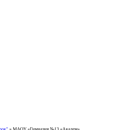
рок"
»
МАОУ «Гимназия №13 «Академ»