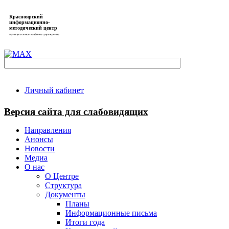
Красноярский
информационно-
методический центр
муниципальное казённое учреждение
Личный кабинет
Версия сайта для слабовидящих
Направления
Анонсы
Новости
Медиа
О нас
О Центре
Структура
Документы
Планы
Информационные письма
Итоги года