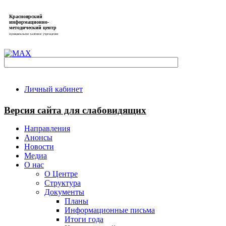
Красноярский
информационно-
методический центр
муниципальное казённое учреждение
Личный кабинет
Версия сайта для слабовидящих
Направления
Анонсы
Новости
Медиа
О нас
О Центре
Структура
Документы
Планы
Информационные письма
Итоги года