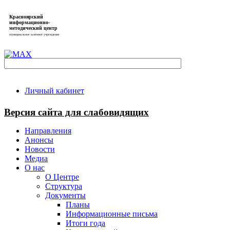
Красноярский
информационно-
методический центр
муниципальное казённое учреждение
Личный кабинет
Версия сайта для слабовидящих
Направления
Анонсы
Новости
Медиа
О нас
О Центре
Структура
Документы
Планы
Информационные письма
Итоги года