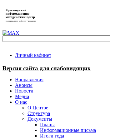
Красноярский
информационно-
методический центр
муниципальное казённое учреждение
Личный кабинет
Версия сайта для слабовидящих
Направления
Анонсы
Новости
Медиа
О нас
О Центре
Структура
Документы
Планы
Информационные письма
Итоги года