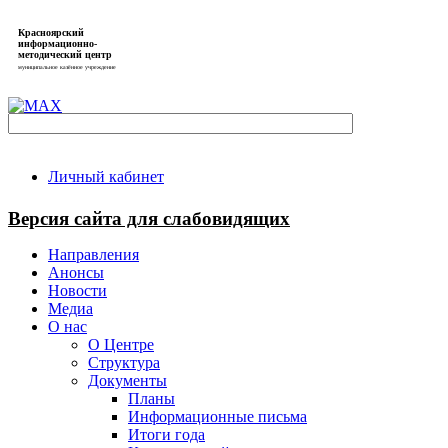
Красноярский
информационно-
методический центр
муниципальное казённое учреждение
Личный кабинет
Версия сайта для слабовидящих
Направления
Анонсы
Новости
Медиа
О нас
О Центре
Структура
Документы
Планы
Информационные письма
Итоги года