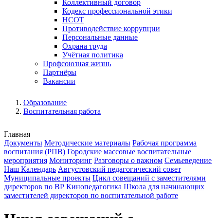
Коллективный договор
Кодекс профессиональной этики
НСОТ
Противодействие коррупции
Персональные данные
Охрана труда
Учётная политика
Профсоюзная жизнь
Партнёры
Вакансии
Образование
Воспитательная работа
Главная
Документы
Методические материалы
Рабочая программа
воспитания (РПВ)
Городские массовые воспитательные
мероприятия
Мониторинг
Разговоры о важном
Семьеведение
Наш Календарь
Августовский педагогический совет
Муниципальные проекты
Цикл совещаний с заместителями
директоров по ВР
Кинопедагогика
Школа для начинающих
заместителей директоров по воспитательной работе