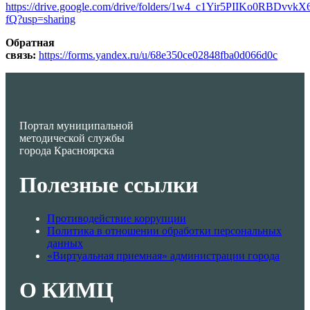
https://drive.google.com/drive/folders/1w4_c1Yir5PIIKo0RBDvv
fQ?usp=sharing
Обратная
связь:
https://forms.yandex.ru/u/68e350ce02848fba0d066d0c
Портал муниципальной
методической службы
города Красноярска
Полезные ссылки
Противодействие коррупции
Политика в отношении обработки персональных
данных
«Виртуальная приемная» администрации города
О КИМЦ