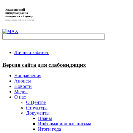
Красноярский
информационно-
методический центр
муниципальное казённое учреждение
Личный кабинет
Версия сайта для слабовидящих
Направления
Анонсы
Новости
Медиа
О нас
О Центре
Структура
Документы
Планы
Информационные письма
Итоги года