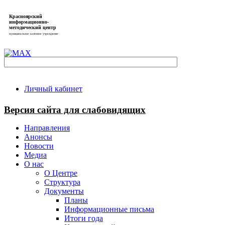
Красноярский
информационно-
методический центр
муниципальное казённое учреждение
Личный кабинет
Версия сайта для слабовидящих
Направления
Анонсы
Новости
Медиа
О нас
О Центре
Структура
Документы
Планы
Информационные письма
Итоги года