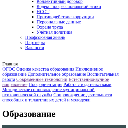
Коллективный договор
Кодекс профессиональной этики
НСОТ
Противодействие коррупции
Персональные данные
Охрана труда
Учётная политика
Профсоюзная жизнь
Партнёры
Вакансии
Главная
ФГОС
Оценка качества образования
Инклюзивное
образование
Дополнительное образование
Воспитательная
работа
Современные технологии
Естественнонаучное
направление
Профориентация
Работа с издательствами
Методическое сопровождение муниципальной
психологической службы
Сопровождение деятельности
способных и талантливых детей и молодежи
Образование