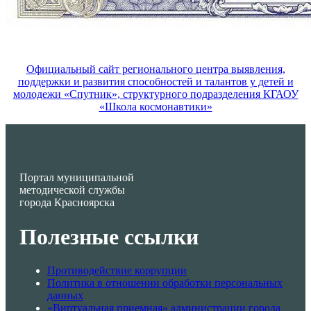
Официальный сайт регионального центра выявления,
поддержки и развития способностей и талантов у детей и
молодежи «Спутник», структурного подразделения КГАОУ
«Школа космонавтики»
Портал муниципальной
методической службы
города Красноярска
Полезные ссылки
Противодействие коррупции
Политика в отношении обработки персональных
данных
«Виртуальная приемная» администрации города