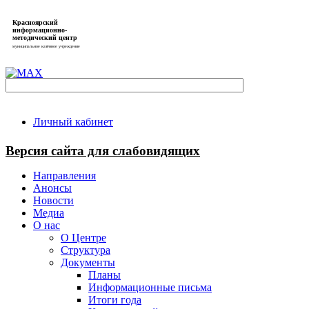
Красноярский
информационно-
методический центр
муниципальное казённое учреждение
Личный кабинет
Версия сайта для слабовидящих
Направления
Анонсы
Новости
Медиа
О нас
О Центре
Структура
Документы
Планы
Информационные письма
Итоги года