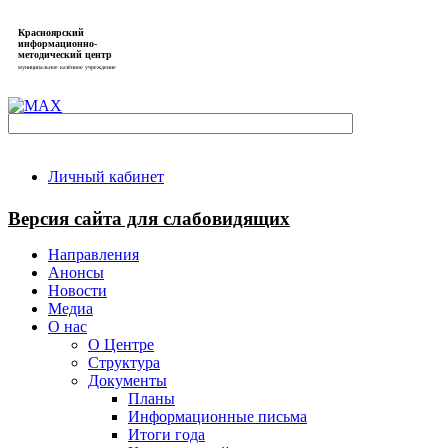
Красноярский
информационно-
методический центр
муниципальное казённое учреждение
Личный кабинет
Версия сайта для слабовидящих
Направления
Анонсы
Новости
Медиа
О нас
О Центре
Структура
Документы
Планы
Информационные письма
Итоги года