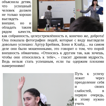
объяснила детям,
что успешный
человек должен
не только хорошо
выглядеть
внешне, но и
обладать таким
рядом качеств,
как собранность, целеустремлённость и, конечно же, доброта!
Она показала фотографии людей, которые с виду выглядели
довольно успешно: Артур Брейвик, Бони и Клайд… на самом
деле они были мошенниками, это говорит о том, что порой
внешность обманчива. «Относись к другим так, как хочешь,
чтобы они относились к тебе», - гласит древняя мудрость.
Ведь нельзя стать успешным, если ты одержим плохими
намерениями!
Путь к успеху
лежит через
преодоление себя
и своих
слабостей, в
первую очередь,
и этому нужно
учить