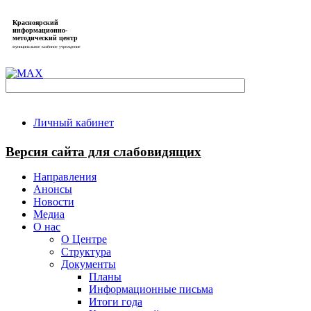
Красноярский
информационно-
методический центр
муниципальное казённое учреждение
Личный кабинет
Версия сайта для слабовидящих
Направления
Анонсы
Новости
Медиа
О нас
О Центре
Структура
Документы
Планы
Информационные письма
Итоги года