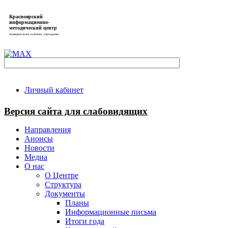
Красноярский
информационно-
методический центр
муниципальное казённое учреждение
Личный кабинет
Версия сайта для слабовидящих
Направления
Анонсы
Новости
Медиа
О нас
О Центре
Структура
Документы
Планы
Информационные письма
Итоги года