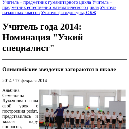
Учитель – предметник гуманитарного цикла
Учитель –
предметник естественно-математического цикла
Учитель
начальных классов
Учитель физкультуры, ОБЖ
Учитель года 2014:
Номинация "Узкий
специалист"
Олимпийские звездочки загораются в школе
2014
/ 17 февраля 2014
Альбина
Семеновна
Лукьянова начала
свой урок с
построения ребят,
представилась и
задала пару
вопросов,