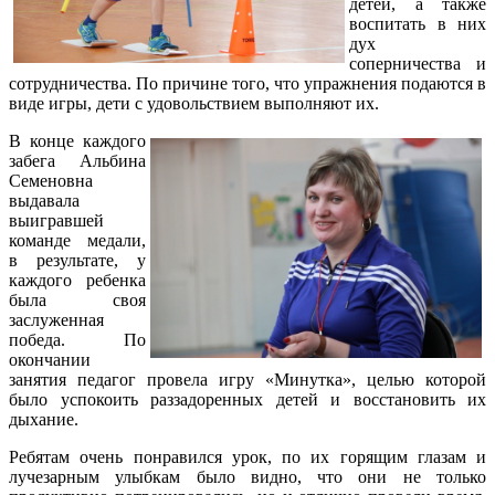
детей, а также
воспитать в них
дух
соперничества и
сотрудничества. По причине того, что упражнения подаются в
виде игры, дети с удовольствием выполняют их.
В конце каждого
забега Альбина
Семеновна
выдавала
выигравшей
команде медали,
в результате, у
каждого ребенка
была своя
заслуженная
победа. По
окончании
занятия педагог провела игру «Минутка», целью которой
было успокоить раззадоренных детей и восстановить их
дыхание.
Ребятам очень понравился урок, по их горящим глазам и
лучезарным улыбкам было видно, что они не только