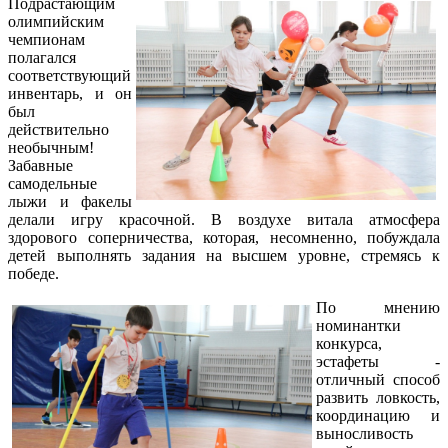
Подрастающим
олимпийским
чемпионам
полагался
соответствующий
инвентарь, и он
был
действительно
необычным!
Забавные
самодельные
лыжи и факелы
делали игру красочной. В воздухе витала атмосфера
здорового соперничества, которая, несомненно, побуждала
детей выполнять задания на высшем уровне, стремясь к
победе.
По мнению
номинантки
конкурса,
эстафеты -
отличный способ
развить ловкость,
координацию и
выносливость