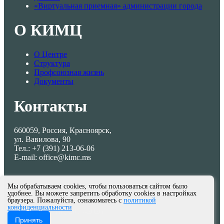
«Виртуальная приемная» администрации города
О КИМЦ
О Центре
Структура
Профсоюзная жизнь
Документы
Контакты
660059, Россия, Красноярск,
ул. Вавилова, 90
Тел.: +7 (391) 213-06-06
E-mail: office@kimc.ms
Мы обрабатываем cookies, чтобы пользоваться сайтом было
удобнее. Вы можете запретить обработку cookies в настройках
браузера. Пожалуйста, ознакомьтесь с
политикой
конфиденциальности
© МКУ КИМЦ 2013-2026
Принять