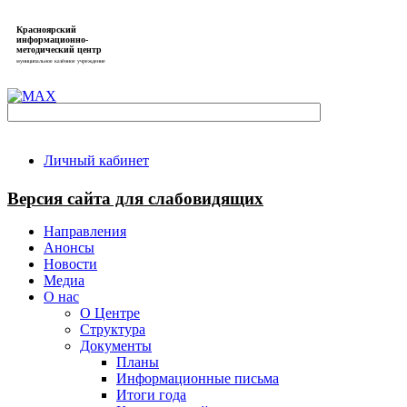
Красноярский
информационно-
методический центр
муниципальное казённое учреждение
Личный кабинет
Версия сайта для слабовидящих
Направления
Анонсы
Новости
Медиа
О нас
О Центре
Структура
Документы
Планы
Информационные письма
Итоги года